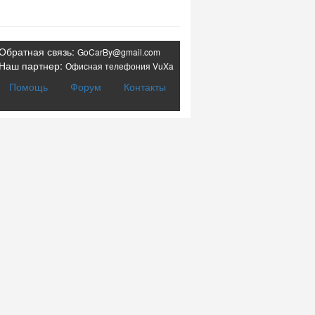
Обратная связь:
GoCarBy@gmail.com
Наш партнер:
Офисная телефония VuXa
Помощь
Форум
Контакты