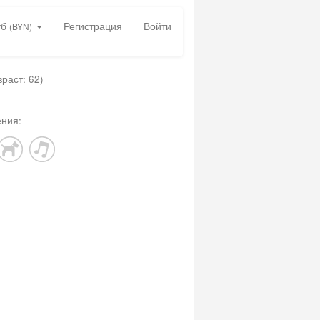
уб
Регистрация
Войти
(BYN)
зраст: 62)
ния: