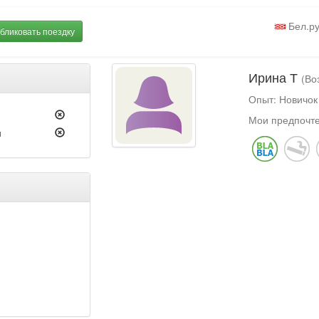
Бел.р
бликовать поездку
Ирина Т
(Во
Опыт: Новичок
Мои предпочте
н