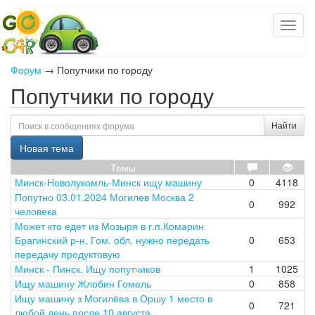
Форум
→
Попутчики по городу
Попутчики по городу
Найти
Новая тема
Темы
Минск-Новолукомль-Минск ищу машину
0
4118
Попутно 03.01.2024 Могилев Москва 2
0
992
человека
Может кто едет из Мозыря в г.п.Комарин
Брагинский р-н, Гом. обл. нужно передать
0
653
передачу продуктовую
Минск - Пинск. Ищу попутчиков
1
1025
Ищу машину Жлобин Гомель
0
858
Ищу машину з Могилёва в Оршу 1 место в
0
721
любой день после 10 августа