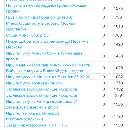
Попутный груз, передачки Гродно-Москва-
0
1275
Гродно
Груз и попутчики Гродно - Витебск.
0
736
Минск Орша могу в сторону Москвы
0
1010
смоленска
Орша Минск 01.02. 23
0
768
Нужно добраться с Баранович до Несвиж в
0
1420
Церковь
Ищу попутку Минск - Сочи в ближайшее
0
1483
время
Ищу машину Могилев Минск нужно 2 места
0
1028
Бабушка с внучкой В любой день недели
Ищу попутку из Минска на Витебск 25.02.22
0
1082
Ищу попутку Мюнхен -Минск
0
1753
Заслвское водохранилище - Борисов
0
1192
Заслвское водохранилище - Борисов
0
979
Ищу попутку из Речицы в Хойники, 31
0
1585
декабря, примерно в 20:00
Ищу попутчика на Минск из
0
1729
г.п.Красносельский
Заказ микроавтобуса. Рб РФ РБ
0
1933