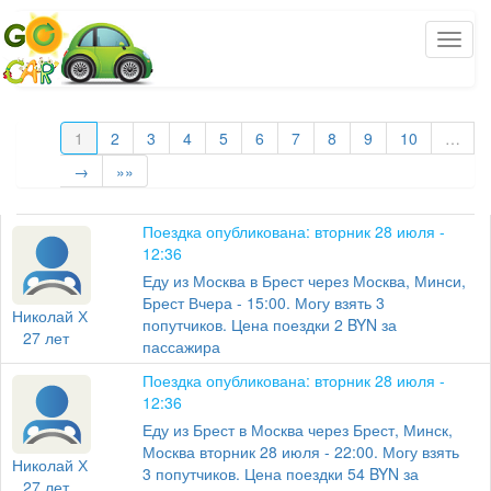
1
2
3
4
5
6
7
8
9
10
…
→
»»
Поездка опубликована: вторник 28 июля -
12:36
Еду из Москва в Брест через Москва, Минси,
Брест Вчера - 15:00. Могу взять 3
Николай Х
попутчиков. Цена поездки 2 BYN за
27 лет
пассажира
Поездка опубликована: вторник 28 июля -
12:36
Еду из Брест в Москва через Брест, Минск,
Москва вторник 28 июля - 22:00. Могу взять
Николай Х
3 попутчиков. Цена поездки 54 BYN за
27 лет