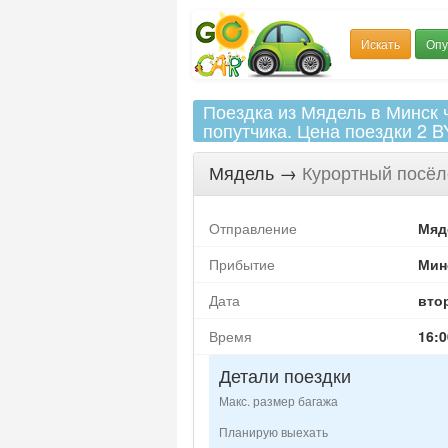
Искать
Опу
Поездка из Мядель в Минск ч
попутчика. Цена поездки 2 
Мядель
→
Курортный посёл
Отправление
Мяд
Прибытие
Мин
Дата
втор
Время
16:0
Детали поездки
Макс. размер багажа
Планирую выехать