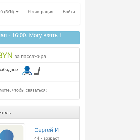
уб
Регистрация
Войти
(BYN)
я - 16:00. Могу взять 1
 BYN
за пассажира
вободных
т
мите, чтобы связаться:
итель
Сергей И
44 - возраст