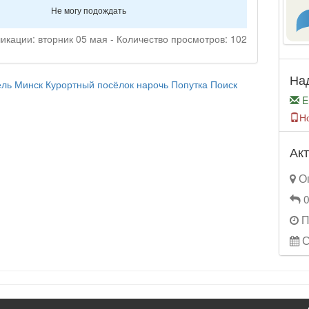
Не могу подождать
икации: вторник 05 мая - Количество просмотров: 102
На
ль
Минск
Курортный посёлок нарочь
Попутка
Поиск
E
Н
Акт
Оп
0
П
С