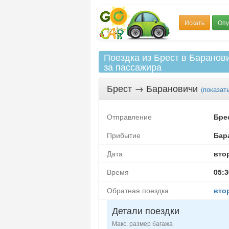
Искать
Опу
Поездка из Брест в Баранови
за пассажира
Брест
→
Барановичи
(
показат
Отправление
Бре
Прибытие
Бар
Дата
вто
Время
05:3
Обратная поездка
втор
Детали поездки
Макс. размер багажа