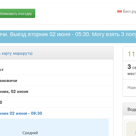
Бел.р
бликовать поездку
чи. Выезд вторник 02 июня - 05:30. Могу взять 3 по
1
ь
карту маршрута)
3
с
ст
мес
ановичи
Наж
рник, 02 июня
0
Вод
ник 02 июня - 09:30
Средний