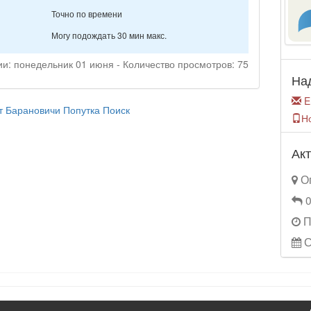
Точно по времени
Могу подождать 30 мин макс.
ии: понедельник 01 июня - Количество просмотров: 75
На
E
т
Барановичи
Попутка
Поиск
Н
Акт
Оп
0
П
С