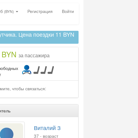
уб
Регистрация
Войти
(BYN)
путчика. Цена поездки 11 BYN
1 BYN
за пассажира
вободных
т
мите, чтобы связаться:
итель
Виталий З
37 - возраст